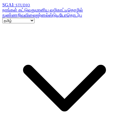
SGAI
/ STUDIO
நாங்கள் கட்டுவது
மானிய வழிகாட்டி
தொழில்
நுண்ணறிவு
விலை
ஜர்னல்
ஸ்டுடியோ
தொடர்பு