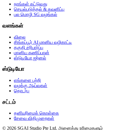
நாங்கள் கட்டுவது
செயல்படுத்தல் & கவனிப்பு
பல மொழி SG வழங்கல்
வளங்கள்
விலை
சிங்கப்பூர் AI மானிய வழிகாட்டி
தகுதி சரிபார்ப்பு
மானிய கணிப்பான்
ஸ்டுடியோ ஜர்னல்
ஸ்டுடியோ
எங்களை பற்றி
வழக்கு ஆய்வுகள்
தொடர்பு
சட்டம்
தனியுரிமைக் கொள்கை
சேவை விதிமுறைகள்
© 2026 SGAI Studio Pte Ltd. அனைத்து உரிமைகளும்