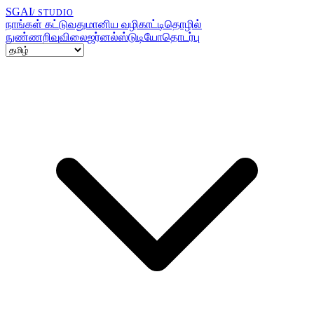
SGAI
/ STUDIO
நாங்கள் கட்டுவது
மானிய வழிகாட்டி
தொழில்
நுண்ணறிவு
விலை
ஜர்னல்
ஸ்டுடியோ
தொடர்பு